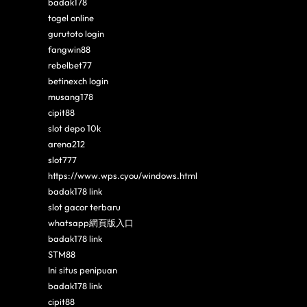
badak178
togel online
gurutoto login
fangwin88
rebelbet77
betinexch login
musang178
cipit88
slot depo 10k
arena212
slot777
https://www.wps.cyou/windows.html
badak178 link
slot gacor terbaru
whatsapp網頁版入口
badak178 link
STM88
Ini situs penipuan
badak178 link
cipit88