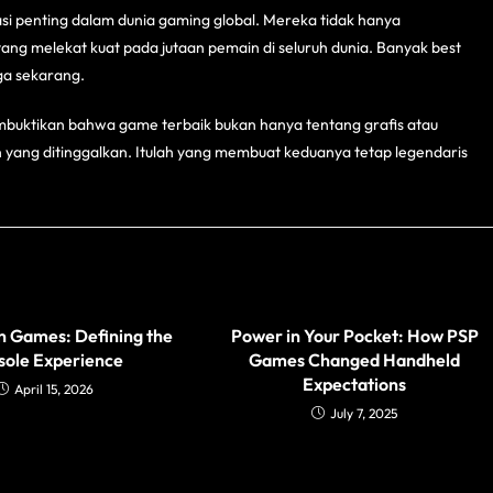
i penting dalam dunia gaming global. Mereka tidak hanya
ng melekat kuat pada jutaan pemain di seluruh dunia. Banyak best
gga sekarang.
mbuktikan bahwa game terbaik bukan hanya tentang grafis atau
 yang ditinggalkan. Itulah yang membuat keduanya tetap legendaris
n Games: Defining the
Power in Your Pocket: How PSP
sole Experience
Games Changed Handheld
Expectations
April 15, 2026
July 7, 2025