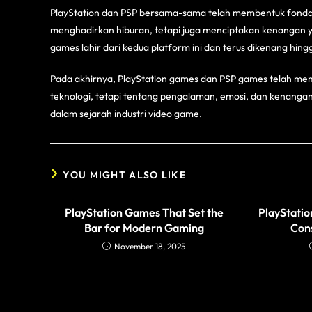
PlayStation dan PSP bersama-sama telah membentuk fondas
menghadirkan hiburan, tetapi juga menciptakan kenangan ya
games lahir dari kedua platform ini dan terus dikenang hin
Pada akhirnya, PlayStation games dan PSP games telah me
teknologi, tetapi tentang pengalaman, emosi, dan kenangan
dalam sejarah industri video game.
YOU MIGHT ALSO LIKE
PlayStation Games That Set the
PlayStatio
Bar for Modern Gaming
Con
November 18, 2025