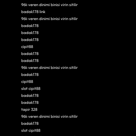
96lı veren dinimi binisi virin sitilir
badak178 link
96lı veren dinimi binisi virin sitilir
badak178
badak178
badak178
cipit88
badak178
badak178
96lı veren dinimi binisi virin sitilir
badak178
cipit88
slot cipit88
badak178
badak178
tapir 328
96lı veren dinimi binisi virin sitilir
badak178
slot cipit88