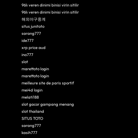
96lı veren dinimi binisi virin sitilir
96lı veren dinimi binisi virin sitilir
해외야구중계
situs junitoto
sarang777
ide777
xrp price aud
ino777
slot
marettoto login
marettoto login
meilleure site de paris sportif
mei4d login
melati188
slot gacor gampang menang
slot thailand
SITUS TOTO
sarang777
kasih777