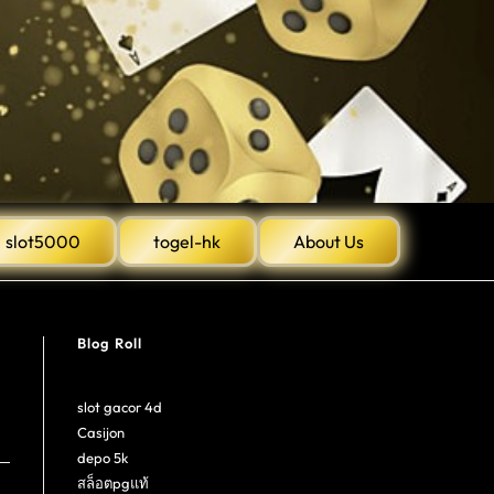
slot5000
togel-hk
About Us
Blog Roll
slot gacor 4d
Casijon
depo 5k
สล็อตpgแท้