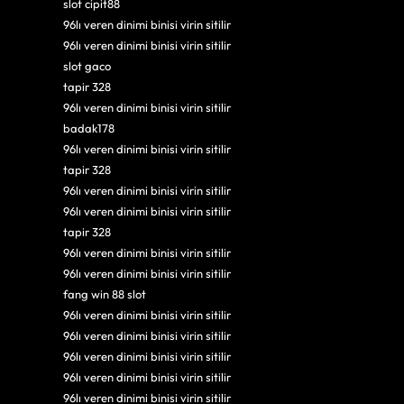
slot cipit88
96lı veren dinimi binisi virin sitilir
96lı veren dinimi binisi virin sitilir
slot gaco
tapir 328
96lı veren dinimi binisi virin sitilir
badak178
96lı veren dinimi binisi virin sitilir
tapir 328
96lı veren dinimi binisi virin sitilir
96lı veren dinimi binisi virin sitilir
tapir 328
96lı veren dinimi binisi virin sitilir
96lı veren dinimi binisi virin sitilir
fang win 88 slot
96lı veren dinimi binisi virin sitilir
96lı veren dinimi binisi virin sitilir
96lı veren dinimi binisi virin sitilir
96lı veren dinimi binisi virin sitilir
96lı veren dinimi binisi virin sitilir