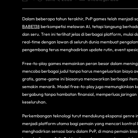
Dalam beberapa tahun terakhir, PvP games telah menjadi sa
BABE138
berkompetisi melawan AI, tetapi langsung berhad
dan seru. Tren ini terlihat jelas di berbagai platform, mu
real-time dengan lawan di seluruh dunia membuat pengalama
pengembang terus menghadirkan update rutin, event spesial,
Free-to-play games memainkan peran besar dalam meningka
mencoba berbagai judul tanpa harus mengeluarkan biaya awa
gratis, game-game ini biasanya menawarkan berbagai ite
semakin menarik. Model free-to-play juga memungkinkan k
bergabung tanpa hambatan finansial, memperluas jaringan 
keseluruhan.
Perkembangan teknologi turut mendukung ekspansi genre i
menjadi platform utama bagi pemain yang mencari kontrol l
menghadirkan sensasi baru dalam PvP, di mana pemain bisa 