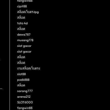
fangwin88
cipit88
สล็อตเว็บตรงpg
สล็อต
toto 4d
สล็อต
dewa787
musang178
slot gacor
slot gacor
สล็อต
i
สล็อต
เกมสล็อตเว็บตรง
slot88
podk888
สล็อต
sarang777
arena212
SLOT6000
fangwin88