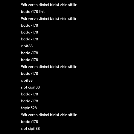
96lı veren dinimi binisi virin sitilir
badak178 link
96lı veren dinimi binisi virin sitilir
badak178
badak178
badak178
cipit88
badak178
badak178
96lı veren dinimi binisi virin sitilir
badak178
cipit88
slot cipit88
badak178
badak178
tapir 328
96lı veren dinimi binisi virin sitilir
badak178
slot cipit88