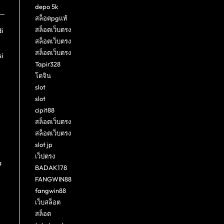
depo 5k
สล็อตpgแท้
สล็อตเว็บตรง
i
สล็อตเว็บตรง
สล็อตเว็บตรง
i
Tapir328
โดจิน
slot
slot
cipit88
สล็อตเว็บตรง
สล็อตเว็บตรง
slot jp
เว็ปตรง
a
BADAK178
FANGWIN88
fangwin88
เว็บสล็อต
สล็อต