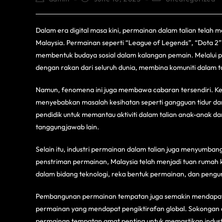
Dalam era digital masa kini, permainan dalam talian telah me
Malaysia. Permainan seperti “League of Legends”, “Dota 2
membentuk budaya sosial dalam kalangan pemain. Melalui p
dengan rakan dari seluruh dunia, membina komuniti dalam t
Namun, fenomena ini juga membawa cabaran tersendiri. Ket
menyebabkan masalah kesihatan seperti gangguan tidur dan 
pendidik untuk memantau aktiviti dalam talian anak-anak
tanggungjawab lain.
Selain itu, industri permainan dalam talian juga menyumb
penstriman permainan, Malaysia telah menjadi tuan rumah
dalam bidang teknologi, reka bentuk permainan, dan pengu
Pembangunan permainan tempatan juga semakin mendapat pe
permainan yang mendapat pengiktirafan global. Sokongan
permainan tempatan amat penting untuk memastikan industr