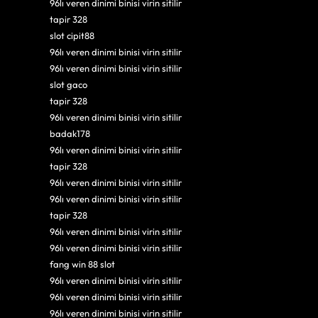
96lı veren dinimi binisi virin sitilir
tapir 328
slot cipit88
96lı veren dinimi binisi virin sitilir
96lı veren dinimi binisi virin sitilir
slot gaco
tapir 328
96lı veren dinimi binisi virin sitilir
badak178
96lı veren dinimi binisi virin sitilir
tapir 328
96lı veren dinimi binisi virin sitilir
96lı veren dinimi binisi virin sitilir
tapir 328
96lı veren dinimi binisi virin sitilir
96lı veren dinimi binisi virin sitilir
fang win 88 slot
96lı veren dinimi binisi virin sitilir
96lı veren dinimi binisi virin sitilir
96lı veren dinimi binisi virin sitilir