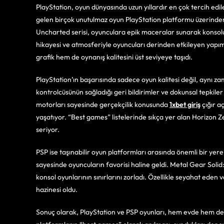
PlayStation, oyun dünyasında uzun yıllardır en çok tercih edi
gelen birçok unutulmaz oyun PlayStation platformu üzerinden
Uncharted serisi, oyunculara epik maceralar sunarak konsolun
hikayesi ve atmosferiyle oyuncuları derinden etkileyen yapıml
grafik hem de oynanış kalitesini üst seviyeye taşıdı.
PlayStation’ın başarısında sadece oyun kalitesi değil, aynı z
kontrolcüsünün sağladığı geri bildirimler ve dokunsal tepkiler
motorları sayesinde gerçekçilik konusunda
1xbet giriş
çığır a
yaşatıyor. “Best games” listelerinde sıkça yer alan Horizon
seriyor.
PSP ise taşınabilir oyun platformları arasında önemli bir yere 
sayesinde oyuncuların favorisi haline geldi. Metal Gear Soli
konsol oyunlarının sınırlarını zorladı. Özellikle seyahat eden 
hazinesi oldu.
Sonuç olarak, PlayStation ve PSP oyunları, hem evde hem de