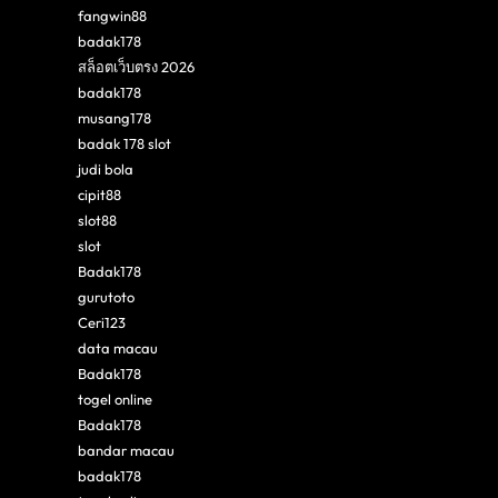
fangwin88
badak178
สล็อตเว็บตรง 2026
badak178
musang178
badak 178 slot
judi bola
cipit88
slot88
slot
Badak178
gurutoto
Ceri123
data macau
Badak178
togel online
Badak178
bandar macau
badak178