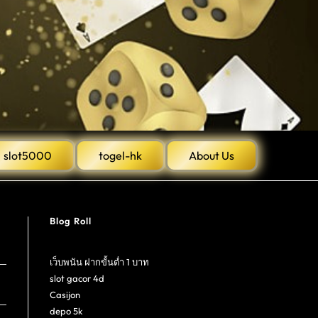
slot5000
togel-hk
About Us
Blog Roll
เว็บพนัน ฝากขั้นต่ำ 1 บาท
slot gacor 4d
Casijon
depo 5k