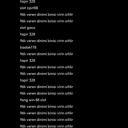
tapir 328
slot cipit88
96lı veren dinimi binisi virin sitilir
96lı veren dinimi binisi virin sitilir
slot gaco
tapir 328
96lı veren dinimi binisi virin sitilir
badak178
96lı veren dinimi binisi virin sitilir
tapir 328
96lı veren dinimi binisi virin sitilir
96lı veren dinimi binisi virin sitilir
tapir 328
96lı veren dinimi binisi virin sitilir
96lı veren dinimi binisi virin sitilir
fang win 88 slot
96lı veren dinimi binisi virin sitilir
96lı veren dinimi binisi virin sitilir
96lı veren dinimi binisi virin sitilir
96lı veren dinimi binisi virin sitilir