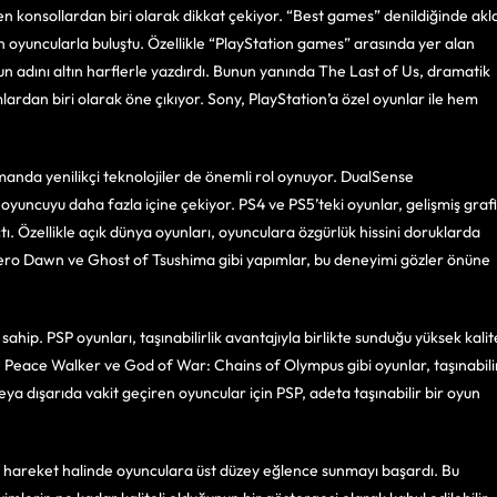
len konsollardan biri olarak dikkat çekiyor. “Best games” denildiğinde akl
 oyuncularla buluştu. Özellikle “PlayStation games” arasında yer alan
 adını altın harflerle yazdırdı. Bunun yanında The Last of Us, dramatik
ardan biri olarak öne çıkıyor. Sony, PlayStation’a özel oyunlar ile hem
amanda yenilikçi teknolojiler de önemli rol oynuyor. DualSense
 oyuncuyu daha fazla içine çekiyor. PS4 ve PS5’teki oyunlar, gelişmiş graf
çtı. Özellikle açık dünya oyunları, oyunculara özgürlük hissini doruklarda
 Zero Dawn ve Ghost of Tsushima gibi yapımlar, bu deneyimi gözler önüne
sahip. PSP oyunları, taşınabilirlik avantajıyla birlikte sunduğu yüksek kalit
d: Peace Walker ve God of War: Chains of Olympus gibi oyunlar, taşınabili
veya dışarıda vakit geçiren oyuncular için PSP, adeta taşınabilir bir oyun
 hareket halinde oyunculara üst düzey eğlence sunmayı başardı. Bu