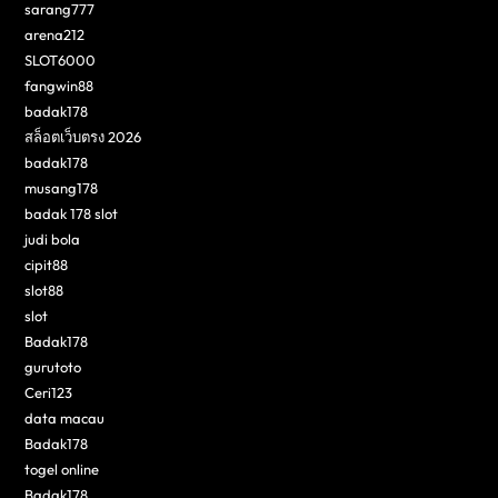
sarang777
arena212
SLOT6000
fangwin88
badak178
สล็อตเว็บตรง 2026
badak178
musang178
badak 178 slot
judi bola
cipit88
slot88
slot
Badak178
gurutoto
Ceri123
data macau
Badak178
togel online
Badak178