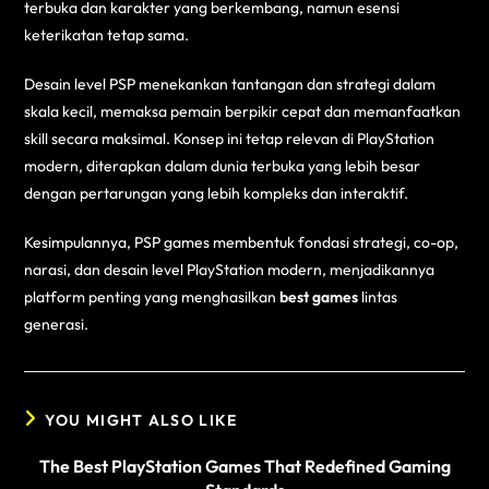
terbuka dan karakter yang berkembang, namun esensi
keterikatan tetap sama.
Desain level PSP menekankan tantangan dan strategi dalam
skala kecil, memaksa pemain berpikir cepat dan memanfaatkan
skill secara maksimal. Konsep ini tetap relevan di PlayStation
modern, diterapkan dalam dunia terbuka yang lebih besar
dengan pertarungan yang lebih kompleks dan interaktif.
Kesimpulannya, PSP games membentuk fondasi strategi, co-op,
narasi, dan desain level PlayStation modern, menjadikannya
platform penting yang menghasilkan
best games
lintas
generasi.
YOU MIGHT ALSO LIKE
The Best PlayStation Games That Redefined Gaming