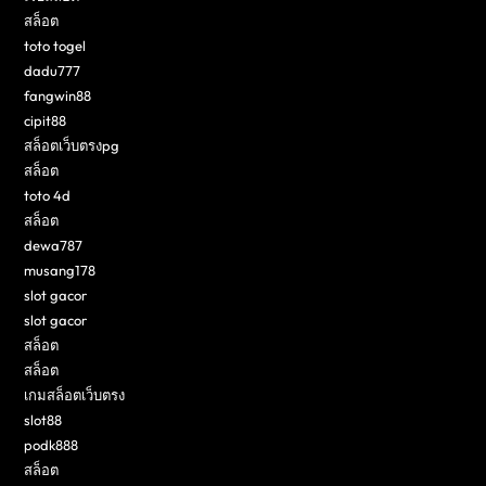
สล็อต
toto togel
dadu777
fangwin88
cipit88
สล็อตเว็บตรงpg
สล็อต
toto 4d
สล็อต
dewa787
musang178
slot gacor
slot gacor
สล็อต
สล็อต
เกมสล็อตเว็บตรง
slot88
podk888
สล็อต