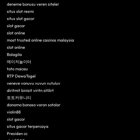
deneme bonusu veren siteler
situs slot resmi
situs slot gacor
slot gacor
slot online
most trusted online casinos malaysia
slot online
Bolagila
메이저놀이터
toto macau
RTP DewaTogel
veneve vonuvu vuvun vutuluv
diritmit binisit viritn sitilirt
토토커뮤니티
donomo bonoso voron sotolor
violin88
slot gacor
situs gacor terpercaya
Presiden cc