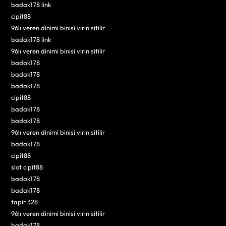
badak178 link
cipit88
96lı veren dinimi binisi virin sitilir
badak178 link
96lı veren dinimi binisi virin sitilir
badak178
badak178
badak178
cipit88
badak178
badak178
96lı veren dinimi binisi virin sitilir
badak178
cipit88
slot cipit88
badak178
badak178
tapir 328
96lı veren dinimi binisi virin sitilir
badak178