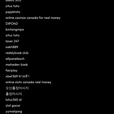
situs toto
pajaktoto
online casinos canada for real money
DIPO4D
bintangmpo
situs toto
laser 247
sakti889
reddybook club
allpanelexch
mahadev book
fairplay
xbet369 ทางเข้า
online slots canada real money
오산출장마사지
출장마사지
lotus365 id
slot gacor
yymahjong