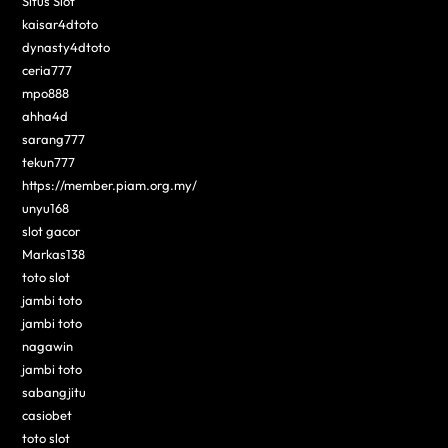
Situs Slot
kaisar4dtoto
dynasty4dtoto
ceria777
mpo888
ahha4d
sarang777
tekun777
https://member.piam.org.my/
unyu168
slot gacor
Markas138
toto slot
jambi toto
jambi toto
nagawin
jambi toto
sabangjitu
casiobet
toto slot