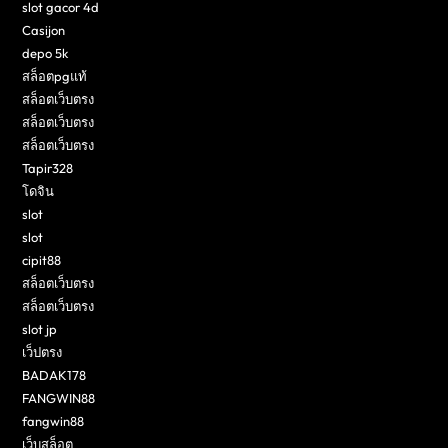
slot gacor 4d
Casijon
depo 5k
สล็อตpgแท้
สล็อตเว็บตรง
สล็อตเว็บตรง
สล็อตเว็บตรง
Tapir328
โดจิน
slot
slot
cipit88
สล็อตเว็บตรง
สล็อตเว็บตรง
slot jp
เว็ปตรง
BADAK178
FANGWIN88
fangwin88
เว็บสล็อต