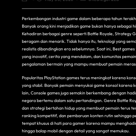
Perkembangan industri game dalam beberapa tahun terakhi
Banyak orang kini menjadikan game bukan hanya sebagai hibu
Kehadiran berbagai genre seperti Battle Royale, Strategy
beragam dan menarik. Tidak hanya itu, teknologi yang sem
realistis dibandingkan era sebelumnya. Saat ini, Best games t
yang inovatif, cerita yang mendalam, dan komunitas pema
pengalaman bermain yang mampu membuat pemain merasa b
Popularitas PlayStation games terus meningkat karena kons
yang stabil. Banyak pemain menyukai game konsol karena ke
lain, Console games juga semakin berkembang dengan hadir
negara bertemu dalam satu pertandingan. Genre Battle Roy
dan strategi bertahan hidup yang membuat pemain terus ter
ranking kompetitif, dan pembaruan konten rutin sehingga pe
tempat khusus di hati para gamer karena mampu menghadirka
hingga balap mobil dengan detail yang sangat memukau.