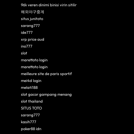
96lı veren dinimi binisi virin sitilir
해외야구중계
situs junitoto
sarang777
ide777
xrp price aud
ino777
slot
marettoto login
marettoto login
meilleure site de paris sportif
mei4d login
melati188
slot gacor gampang menang
slot thailand
SITUS TOTO
sarang777
kasih777
poker88 idn