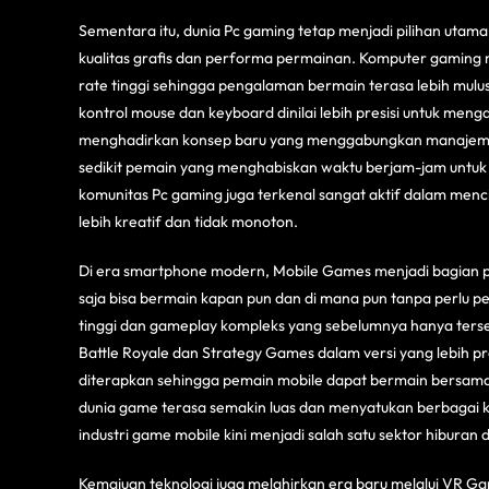
Sementara itu, dunia Pc gaming tetap menjadi pilihan ut
kualitas grafis dan performa permainan. Komputer gamin
rate tinggi sehingga pengalaman bermain terasa lebih mu
kontrol mouse dan keyboard dinilai lebih presisi untuk men
menghadirkan konsep baru yang menggabungkan manajemen
sedikit pemain yang menghabiskan waktu berjam-jam untuk 
komunitas Pc gaming juga terkenal sangat aktif dalam me
lebih kreatif dan tidak monoton.
Di era smartphone modern, Mobile Games menjadi bagian p
saja bisa bermain kapan pun dan di mana pun tanpa perlu 
tinggi dan gameplay kompleks yang sebelumnya hanya terse
Battle Royale dan Strategy Games dalam versi yang lebih pra
diterapkan sehingga pemain mobile dapat bermain bersama
dunia game terasa semakin luas dan menyatukan berbagai 
industri game mobile kini menjadi salah satu sektor hiburan
Kemajuan teknologi juga melahirkan era baru melalui VR