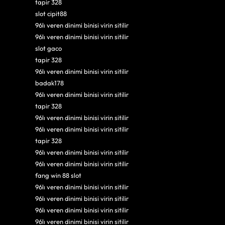
tapir 328
slot cipit88
96lı veren dinimi binisi virin sitilir
96lı veren dinimi binisi virin sitilir
slot gaco
tapir 328
96lı veren dinimi binisi virin sitilir
badak178
96lı veren dinimi binisi virin sitilir
tapir 328
96lı veren dinimi binisi virin sitilir
96lı veren dinimi binisi virin sitilir
tapir 328
96lı veren dinimi binisi virin sitilir
96lı veren dinimi binisi virin sitilir
fang win 88 slot
96lı veren dinimi binisi virin sitilir
96lı veren dinimi binisi virin sitilir
96lı veren dinimi binisi virin sitilir
96lı veren dinimi binisi virin sitilir