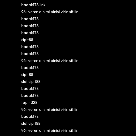
badak178 link
96lı veren dinimi binisi virin sitilir
badak178
badak178
badak178
cipit88
badak178
badak178
96lı veren dinimi binisi virin sitilir
badak178
cipit88
slot cipit88
badak178
badak178
tapir 328
96lı veren dinimi binisi virin sitilir
badak178
slot cipit88
96lı veren dinimi binisi virin sitilir