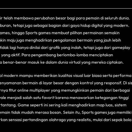
r telah membawa perubahan besar bagi para pemain di seluruh dunia.
ran, tetapi juga sebagai bagian dari gaya hidup digital yang modern.
 Games, hingga Sports games membuat pilihan permainan semakin
akin maju juga menghadirkan pengalaman bermain yang jauh lebih
idak lagi hanya dinilai dari grafik yang indah, tetapi juga dari gameplay
in yang aktif. Para pengembang berlomba-lomba menciptakan
enar-benar masuk ke dalam dunia virtual yang mereka ciptakan.
ol modern mampu memberikan kualitas visual luar biasa serta performa
nyamanan bermain di layar besar dengan kontrol yang responsif. Di sis
nya fitur online multiplayer yang memungkinkan pemain dari berbagai
ale menjadi salah satu favorit karena menawarkan ketegangan tinggi
tantang. Game seperti ini sering kali menghadirkan map luas, sistem
main tidak mudah merasa bosan. Selain itu, Sports games juga memiliki
n sensasi pertandingan olahraga yang realistis, mulai dari sepak bola