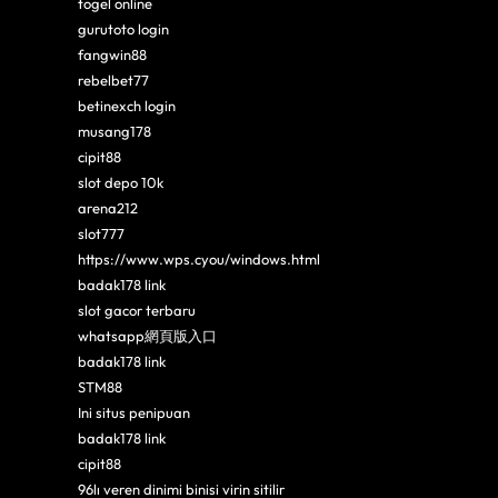
togel online
gurutoto login
fangwin88
rebelbet77
betinexch login
musang178
cipit88
slot depo 10k
arena212
slot777
https://www.wps.cyou/windows.html
badak178 link
slot gacor terbaru
whatsapp網頁版入口
badak178 link
STM88
Ini situs penipuan
badak178 link
cipit88
96lı veren dinimi binisi virin sitilir