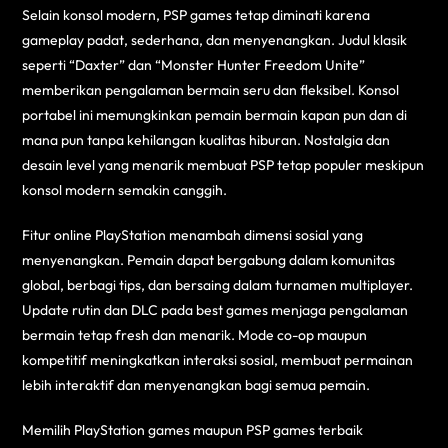
Selain konsol modern, PSP games tetap diminati karena
gameplay padat, sederhana, dan menyenangkan. Judul klasik
seperti “Daxter” dan “Monster Hunter Freedom Unite”
memberikan pengalaman bermain seru dan fleksibel. Konsol
portabel ini memungkinkan pemain bermain kapan pun dan di
mana pun tanpa kehilangan kualitas hiburan. Nostalgia dan
desain level yang menarik membuat PSP tetap populer meskipun
konsol modern semakin canggih.
Fitur online PlayStation menambah dimensi sosial yang
menyenangkan. Pemain dapat bergabung dalam komunitas
global, berbagi tips, dan bersaing dalam turnamen multiplayer.
Update rutin dan DLC pada best games menjaga pengalaman
bermain tetap fresh dan menarik. Mode co-op maupun
kompetitif meningkatkan interaksi sosial, membuat permainan
lebih interaktif dan menyenangkan bagi semua pemain.
Memilih PlayStation games maupun PSP games terbaik