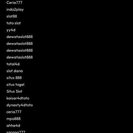
Ceria777
indo2play
slot88
toto slot
yy4d
dewataslot888
dewataslot888
dewataslot888
dewataslot888
total4d
slot dana
situs 888
situs togel
Situs Slot
kaisar4dtoto
dynasty4dtoto
ceria777
mpo888
ahha4d
sarang777