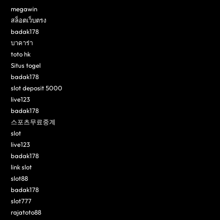
megawin
สล็อตเว็บตรง
badak178
บาคาร่า
toto hk
Situs togel
badak178
slot deposit 5000
live123
badak178
스포츠무료중계
slot
live123
badak178
link slot
slot88
badak178
slot777
rajatoto88