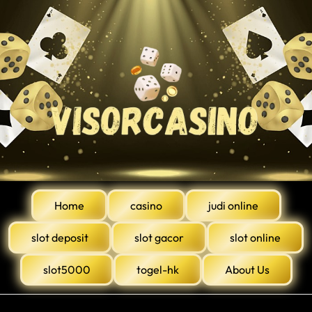
Home
casino
judi online
slot deposit
slot gacor
slot online
slot5000
togel-hk
About Us