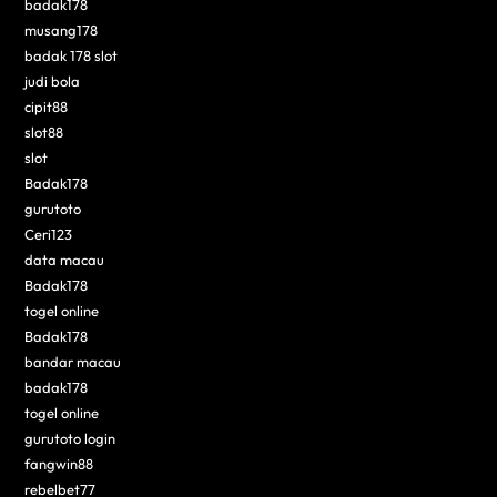
badak178
musang178
badak 178 slot
judi bola
cipit88
slot88
slot
Badak178
gurutoto
Ceri123
data macau
Badak178
togel online
Badak178
bandar macau
badak178
togel online
gurutoto login
fangwin88
rebelbet77