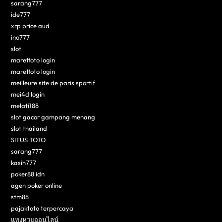
sarang777
ide777
xrp price aud
ino777
slot
marettoto login
marettoto login
meilleure site de paris sportif
mei4d login
melati188
slot gacor gampang menang
slot thailand
SITUS TOTO
sarang777
kasih777
poker88 idn
agen poker online
stm88
pajaktoto terpercaya
แทงหวยออนไลน์