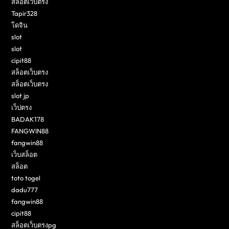
สล็อตเว็บตรง
Tapir328
โดจิน
slot
slot
cipit88
สล็อตเว็บตรง
สล็อตเว็บตรง
slot jp
เว็ปตรง
BADAK178
FANGWIN88
fangwin88
เว็บสล็อต
สล็อต
toto togel
dadu777
fangwin88
cipit88
สล็อตเว็บตรงpg