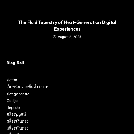
The Fluid Tapestry of Next-Generation Digital
Experiences
August 6, 2026
Blog Roll
slot88
เว็บพนัน ฝากขั้นต่ำ 1 บาท
slot gacor 4d
Casijon
depo 5k
สล็อตpgแท้
สล็อตเว็บตรง
สล็อตเว็บตรง