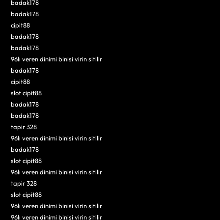
badak178
badak178
cipit88
badak178
badak178
96lı veren dinimi binisi virin sitilir
badak178
cipit88
slot cipit88
badak178
badak178
tapir 328
96lı veren dinimi binisi virin sitilir
badak178
slot cipit88
96lı veren dinimi binisi virin sitilir
tapir 328
slot cipit88
96lı veren dinimi binisi virin sitilir
96lı veren dinimi binisi virin sitilir