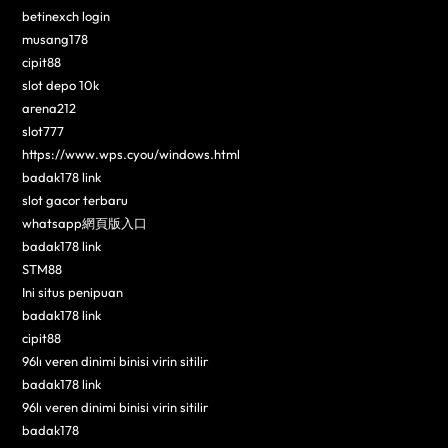
betinexch login
musang178
cipit88
slot depo 10k
arena212
slot777
https://www.wps.cyou/windows.html
badak178 link
slot gacor terbaru
whatsapp網頁版入口
badak178 link
STM88
Ini situs penipuan
badak178 link
cipit88
96lı veren dinimi binisi virin sitilir
badak178 link
96lı veren dinimi binisi virin sitilir
badak178