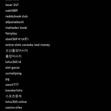
laser 247
sakti889
reddybook club
allpanelexch
mahadev book
fairplay
xbet369 ทางเข้า
online slots canada real money
오산출장마사지
출장마사지
lotus365 id
slot gacor
yymahjong
pg
sawit777
bandartoto
스포츠중계
lotus365 online
casino sites